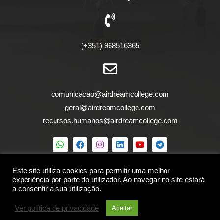
(+351) 968516365
comunicacao@airdreamcollege.com
geral@airdreamcollege.com
recursos.humanos@airdreamcollege.com
Este site utiliza cookies para permitir uma melhor
Política de privacidade
|
Livro de reclamações
experiência por parte do utilizador. Ao navegar no site estará
a consentir a sua utilização.
Copyright 2020 © Air Dream College
Ver política de privacidade
Aceitar
Desenvolvdo por
GlobalServices