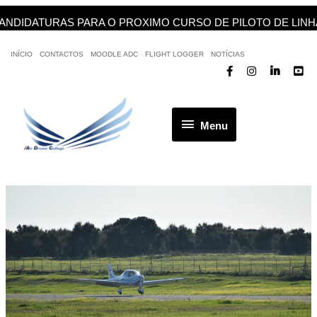
IDATURAS PARA O PROXIMO CURSO DE PILOTO DE LINHA AÉ
INÍCIO
CONTACTOS
MOODLE ADC
FLIGHT LOGGER
NOTÍCIAS
Menu