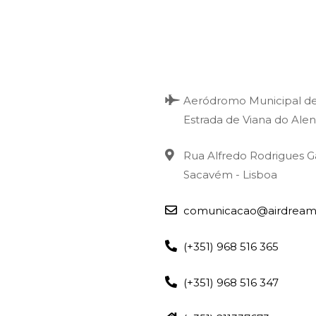
Aeródromo Municipal d
Estrada de Viana do Alen
Rua Alfredo Rodrigues G
Sacavém - Lisboa
comunicacao@airdream
(+351) 968 516 365
(+351) 968 516 347