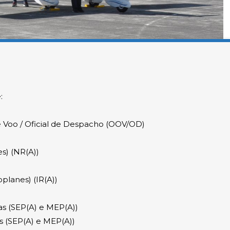
:
e Voo / Oficial de Despacho (OOV/OD)
s) (NR(A))
planes) (IR(A))
as (SEP(A) e MEP(A))
 (SEP(A) e MEP(A))