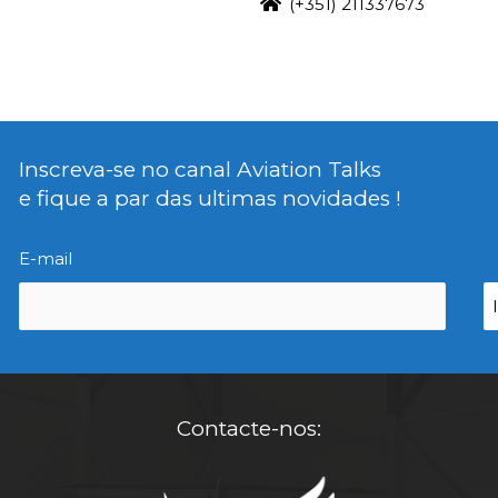
(+351) 211337673
Inscreva-se no canal Aviation Talks
e fique a par das ultimas novidades !
E-mail
Contacte-nos: