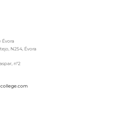
e Évora
tejo, N254, Évora
aspar, nº2
college.com