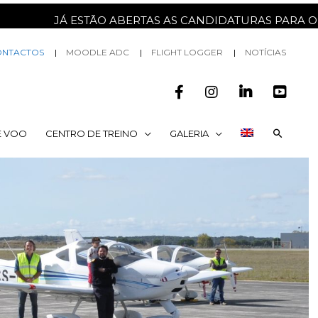
JÁ ESTÃO ABERTAS AS CANDIDATURAS PARA O PROX
ONTACTOS
MOODLE ADC
FLIGHT LOGGER
NOTÍCIAS
E VOO
CENTRO DE TREINO
GALERIA