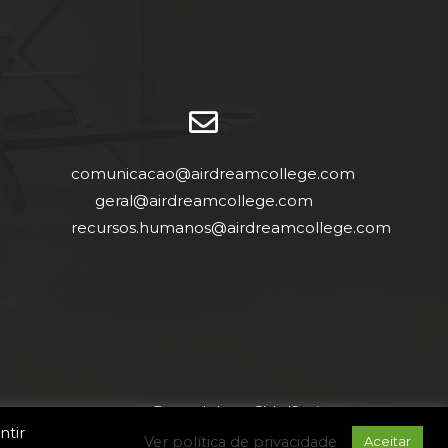
comunicacao@airdreamcollege.com
geral@airdreamcollege.com
recursos.humanos@airdreamcollege.com
Desenvolvdo por
GlobalServices
ntir
Ver política de privacidade
Aceitar